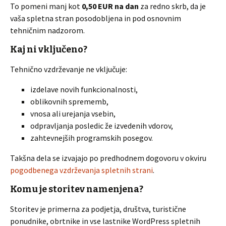
To pomeni manj kot
0,50 EUR na dan
za redno skrb, da je
vaša spletna stran posodobljena in pod osnovnim
tehničnim nadzorom.
Kaj ni vključeno?
Tehnično vzdrževanje ne vključuje:
izdelave novih funkcionalnosti,
oblikovnih sprememb,
vnosa ali urejanja vsebin,
odpravljanja posledic že izvedenih vdorov,
zahtevnejših programskih posegov.
Takšna dela se izvajajo po predhodnem dogovoru v okviru
pogodbenega vzdrževanja spletnih strani
.
Komu je storitev namenjena?
Storitev je primerna za podjetja, društva, turistične
ponudnike, obrtnike in vse lastnike WordPress spletnih