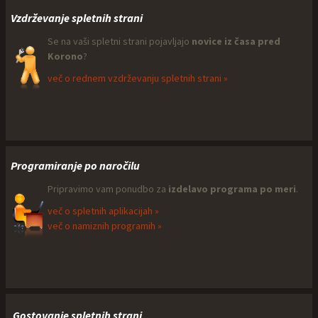
Vzdrževanje spletnih strani
Se na vaši spletni strani pojavljajo
novice iz časa pred
Korono
?
več o rednem vzdrževanju spletnih strani »
Programiranje po naročilu
Pripravimo vam ponudbo za
izdelavo programa po meri
.
več o spletnih aplikacijah »
več o namiznih programih »
Gostovanje spletnih strani