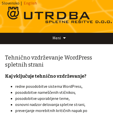
Slovensko
|
English
Preskoči
Meni
na
vsebino
Tehnično vzdrževanje WordPress
spletnih strani
Kaj vključuje tehnično vzdrževanje?
redne posodobitve sistema WordPress,
posodobitve nameščenih vtičnikov,
posodobitve uporabljene teme,
osnovni nadzor delovanja spletne strani,
preverjanje morebitnih kritičnih napak po