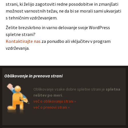
strani, ki želijo zagotoviti redne posodobitve in zmanjšati
možnost varnostnih težav, ne da bi se morali sami ukvarjati
s tehničnim vzdrževanjem.
Želite brezskrbno in varno delovanje svoje WordPress
spletne strani?
Kontaktirajte nas
za ponudbo ali vključitev v program
vzdrževanja.
Oblikovanje in prenova strani
Oblikovanje vsake dobre spletne strani je
spletna
rešitev po meri
.
več o oblikovanju strani »
več o prenovi strani »