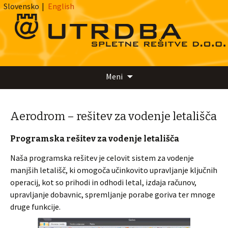
Slovensko
|
English
Preskoči
Meni
na
vsebino
Aerodrom – rešitev za vodenje letališča
Programska rešitev za vodenje letališča
Naša programska rešitev je celovit sistem za vodenje
manjših letališč, ki omogoča učinkovito upravljanje ključnih
operacij, kot so prihodi in odhodi letal, izdaja računov,
upravljanje dobavnic, spremljanje porabe goriva ter mnoge
druge funkcije.