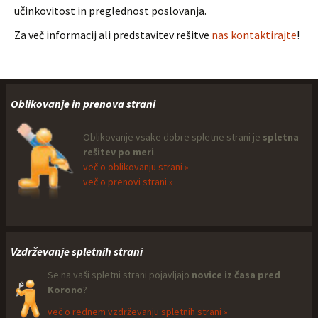
učinkovitost in preglednost poslovanja.
Za več informacij ali predstavitev rešitve
nas kontaktirajte
!
Oblikovanje in prenova strani
Oblikovanje vsake dobre spletne strani je
spletna
rešitev po meri
.
več o oblikovanju strani »
več o prenovi strani »
Vzdrževanje spletnih strani
Se na vaši spletni strani pojavljajo
novice iz časa pred
Korono
?
več o rednem vzdrževanju spletnih strani »