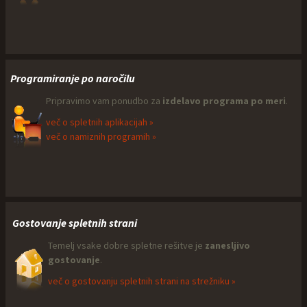
Programiranje po naročilu
Pripravimo vam ponudbo za
izdelavo programa po meri
.
več o spletnih aplikacijah »
več o namiznih programih »
Gostovanje spletnih strani
Temelj vsake dobre spletne rešitve je
zanesljivo
gostovanje
.
več o gostovanju spletnih strani na strežniku »