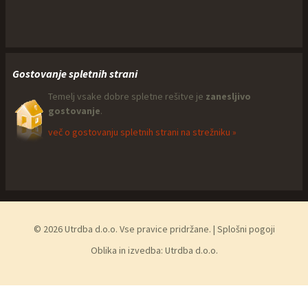
Gostovanje spletnih strani
Temelj vsake dobre spletne rešitve je
zanesljivo
gostovanje
.
več o gostovanju spletnih strani na strežniku »
© 2026 Utrdba d.o.o. Vse pravice pridržane. |
Splošni pogoji
Oblika in izvedba:
Utrdba d.o.o.