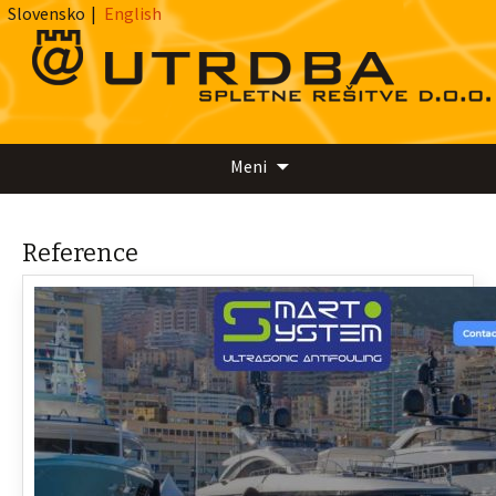
Slovensko
|
English
Preskoči
Meni
na
vsebino
Reference