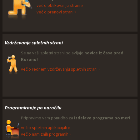
več o oblikovanju strani »
več o prenovi strani »
Vzdrževanje spletnih strani
Se na vaši spletni strani pojavljajo
novice iz časa pred
Korono
?
več o rednem vzdrževanju spletnih strani »
Programiranje po naročilu
Pripravimo vam ponudbo za
izdelavo programa po meri
.
več o spletnih aplikacijah »
več o namiznih programih »